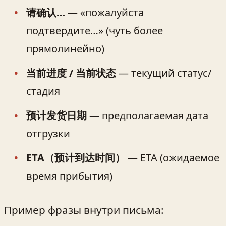
请确认…
— «пожалуйста
подтвердите…» (чуть более
прямолинейно)
当前进度 / 当前状态
— текущий статус/
стадия
预计发货日期
— предполагаемая дата
отгрузки
ETA（预计到达时间）
— ETA (ожидаемое
время прибытия)
Пример фразы внутри письма: