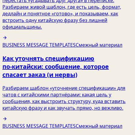
перестать «угадывать друг друга» в переписке.
Разбираем живой шаблон, где есть цель, формат,
дедлайн и понятное «готово», и показываем, как
встроить одну китайскую фразу без лишней
официальщины.
BUSINESS MESSAGE TEMPLATES
Смежный материал
Как уточнять спецификацию
по‑китайски: сообщение, которое
спасает заказ (и нервы)
Разбираем шаблон «уточнение спецификации» для
чатов с китайскими партнёрами: какая цель у
сообщения, как выстроить структуру, куда вставить
китайскую фразу и как звучать прямо, но вежливо.
BUSINESS MESSAGE TEMPLATES
Смежный материал