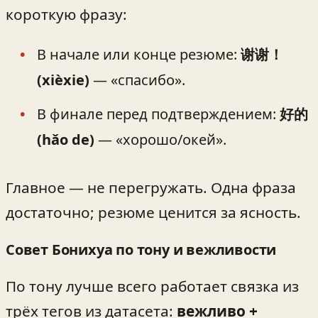
короткую фразу:
В начале или конце резюме:
谢谢！
(xièxie)
— «спасибо».
В финале перед подтверждением:
好的
(hǎo de)
— «хорошо/окей».
Главное — не перегружать. Одна фраза
достаточно; резюме ценится за ясность.
Совет Бонихуа по тону и вежливости
По тону лучше всего работает связка из
трёх тегов из датасета:
вежливо +