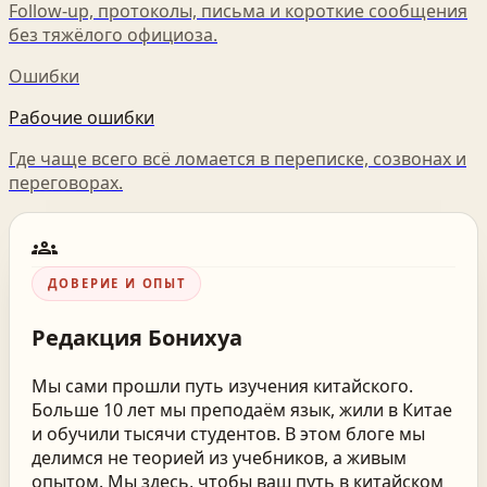
Follow-up, протоколы, письма и короткие сообщения
без тяжёлого официоза.
Ошибки
Рабочие ошибки
Где чаще всего всё ломается в переписке, созвонах и
переговорах.
groups
ДОВЕРИЕ И ОПЫТ
Редакция
Бонихуа
Мы сами прошли путь изучения китайского.
Больше 10 лет мы преподаём язык, жили в Китае
и обучили тысячи студентов. В этом блоге мы
делимся не теорией из учебников, а живым
опытом. Мы здесь, чтобы ваш путь в китайском