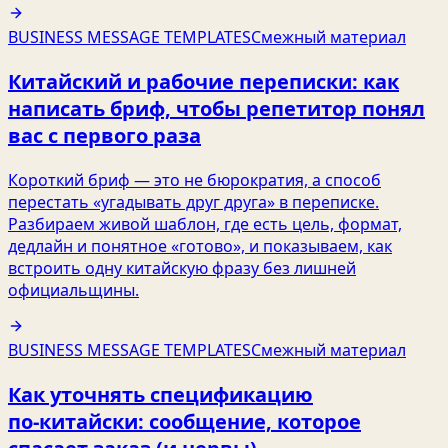
BUSINESS MESSAGE TEMPLATES
Смежный материал
Китайский и рабочие переписки: как
написать бриф, чтобы репетитор понял
вас с первого раза
Короткий бриф — это не бюрократия, а способ
перестать «угадывать друг друга» в переписке.
Разбираем живой шаблон, где есть цель, формат,
дедлайн и понятное «готово», и показываем, как
встроить одну китайскую фразу без лишней
официальщины.
BUSINESS MESSAGE TEMPLATES
Смежный материал
Как уточнять спецификацию
по‑китайски: сообщение, которое