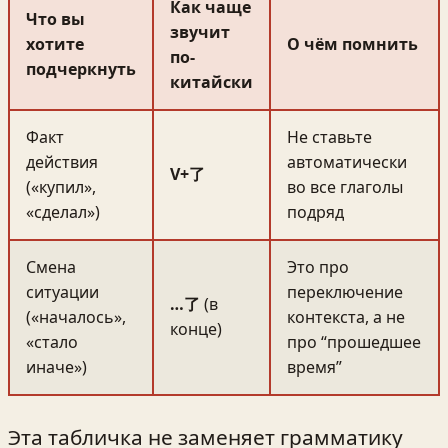
Как чаще
Что вы
звучит
хотите
О чём помнить
по-
подчеркнуть
китайски
Факт
Не ставьте
действия
автоматически
V+了
(«купил»,
во все глаголы
«сделал»)
подряд
Смена
Это про
ситуации
переключение
…了
(в
(«началось»,
контекста, а не
конце)
«стало
про “прошедшее
иначе»)
время”
Эта табличка не заменяет грамматику