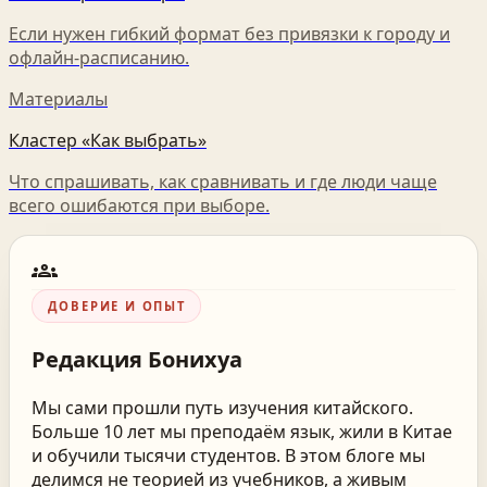
Если нужен гибкий формат без привязки к городу и
офлайн-расписанию.
Материалы
Кластер «Как выбрать»
Что спрашивать, как сравнивать и где люди чаще
всего ошибаются при выборе.
groups
ДОВЕРИЕ И ОПЫТ
Редакция
Бонихуа
Мы сами прошли путь изучения китайского.
Больше 10 лет мы преподаём язык, жили в Китае
и обучили тысячи студентов. В этом блоге мы
делимся не теорией из учебников, а живым