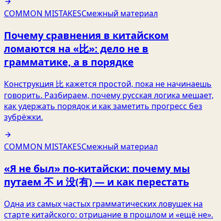
COMMON MISTAKES
Смежный материал
Почему сравнения в китайском
ломаются на «比»: дело не в
грамматике, а в порядке
Конструкция 比 кажется простой, пока не начинаешь
говорить. Разбираем, почему русская логика мешает,
как удержать порядок и как заметить прогресс без
зубрёжки.
COMMON MISTAKES
Смежный материал
«Я не был» по-китайски: почему мы
путаем 不 и 没(有) — и как перестать
Одна из самых частых грамматических ловушек на
старте китайского: отрицание в прошлом и «ещё не».