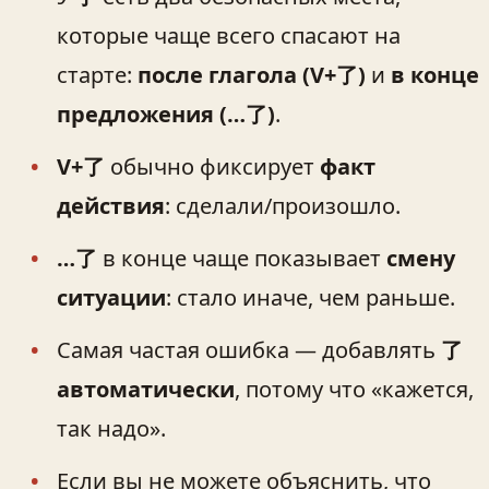
которые чаще всего спасают на
старте:
после глагола (V+了)
и
в конце
предложения (…了)
.
V+了
обычно фиксирует
факт
действия
: сделали/произошло.
…了
в конце чаще показывает
смену
ситуации
: стало иначе, чем раньше.
Самая частая ошибка — добавлять
了
автоматически
, потому что «кажется,
так надо».
Если вы не можете объяснить, что