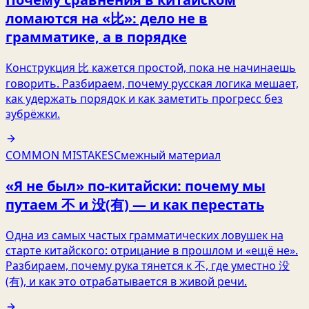
ломаются на «比»: дело не в
грамматике, а в порядке
Конструкция 比 кажется простой, пока не начинаешь
говорить. Разбираем, почему русская логика мешает,
как удержать порядок и как заметить прогресс без
зубрёжки.
COMMON MISTAKES
Смежный материал
«Я не был» по-китайски: почему мы
путаем 不 и 没(有) — и как перестать
Одна из самых частых грамматических ловушек на
старте китайского: отрицание в прошлом и «ещё не».
Разбираем, почему рука тянется к 不, где уместно 没
(有), и как это отрабатывается в живой речи.