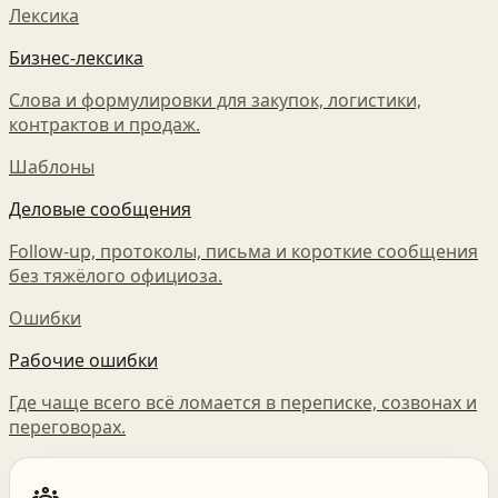
Лексика
Бизнес-лексика
Слова и формулировки для закупок, логистики,
контрактов и продаж.
Шаблоны
Деловые сообщения
Follow-up, протоколы, письма и короткие сообщения
без тяжёлого официоза.
Ошибки
Рабочие ошибки
Где чаще всего всё ломается в переписке, созвонах и
переговорах.
groups