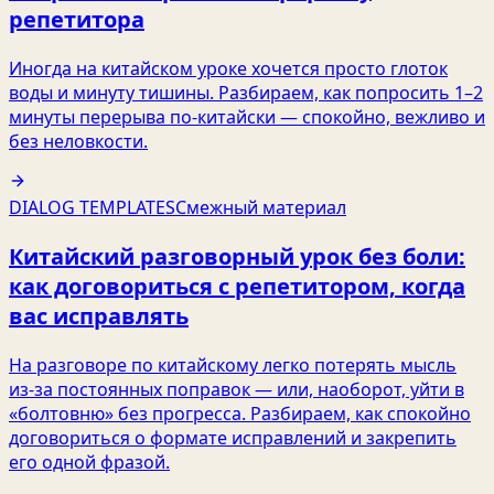
репетитора
Иногда на китайском уроке хочется просто глоток
воды и минуту тишины. Разбираем, как попросить 1–2
минуты перерыва по‑китайски — спокойно, вежливо и
без неловкости.
DIALOG TEMPLATES
Смежный материал
Китайский разговорный урок без боли:
как договориться с репетитором, когда
вас исправлять
На разговоре по китайскому легко потерять мысль
из‑за постоянных поправок — или, наоборот, уйти в
«болтовню» без прогресса. Разбираем, как спокойно
договориться о формате исправлений и закрепить
его одной фразой.