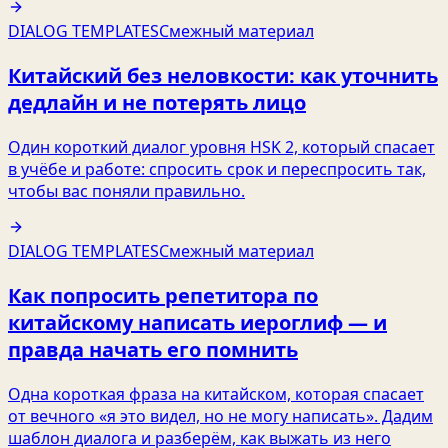
DIALOG TEMPLATES
Смежный материал
Китайский без неловкости: как уточнить
дедлайн и не потерять лицо
Один короткий диалог уровня HSK 2, который спасает
в учёбе и работе: спросить срок и переспросить так,
чтобы вас поняли правильно.
DIALOG TEMPLATES
Смежный материал
Как попросить репетитора по
китайскому написать иероглиф — и
правда начать его помнить
Одна короткая фраза на китайском, которая спасает
от вечного «я это видел, но не могу написать». Дадим
шаблон диалога и разберём, как выжать из него