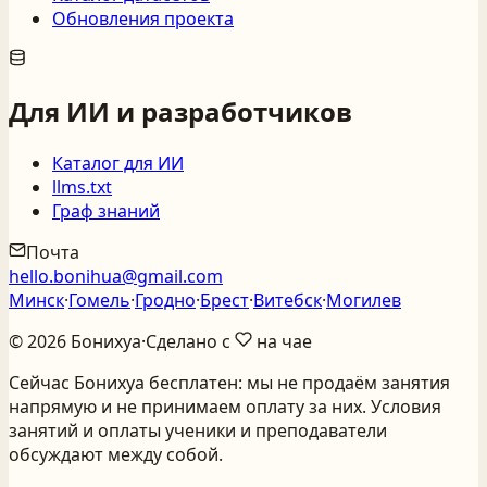
Обновления проекта
Для ИИ и разработчиков
Каталог для ИИ
llms.txt
Граф знаний
Почта
hello.bonihua@gmail.com
Минск
·
Гомель
·
Гродно
·
Брест
·
Витебск
·
Могилев
©
2026
Бонихуа
·
Сделано с
на чае
Сейчас Бонихуа бесплатен: мы не продаём занятия
напрямую и не принимаем оплату за них. Условия
занятий и оплаты ученики и преподаватели
обсуждают между собой.