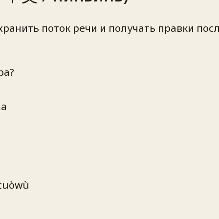
хранить поток речи и получать правки посл
ра?
ma
 cuòwù