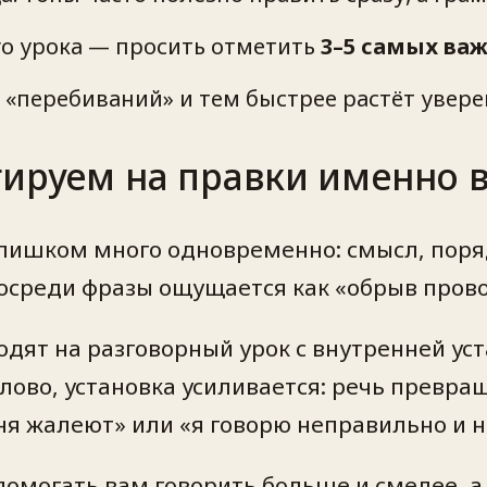
о урока — просить отметить
3–5 самых ва
 «перебиваний» и тем быстрее растёт увере
гируем на правки именно 
слишком много одновременно: смысл, поряд
среди фразы ощущается как «обрыв прово
одят на разговорный урок с внутренней уст
ово, установка усиливается: речь превращ
ня жалеют» или «я говорю неправильно и н
омогать вам говорить больше и смелее, а 