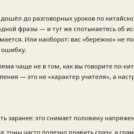
 дошёл до разговорных уроков по китайском
дной фразы — и тут же спотыкаетесь об и
мается. Или наоборот: вас «бережно» не п
 ошибку.
лема чаще не в том,
как
вы говорите по-кит
ления — это не «характер учителя», а наст
ть заранее: это снимает половину напряжен
а: тоны часто полезно править сразу, а гра