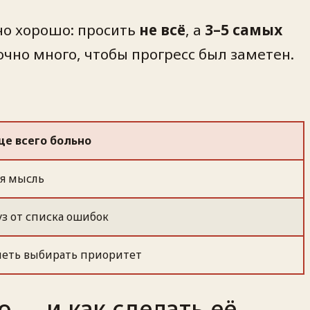
но хорошо: просить
не всё
, а
3–5 самых
точно много, чтобы прогресс был заметен.
ще всего больно
ся мысль
з от списка ошибок
меть выбирать приоритет
о — и как сделать её