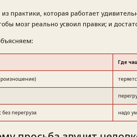
 из практики, которая работает удивитель
чтобы мозг реально усвоил правки; и доста
объясняем:
Где ча
 произношение)
теряет
перегру
 без перегруза
надо у
ему просьба звучит неловк