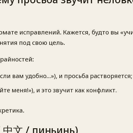
рмате исправлений. Кажется, будто вы «учи
нятия под свою цель.
крайностей:
сли вам удобно…»), и просьба растворяется;
те меня!»), и это звучит как конфликт.
кретика.
/ 中文 / пиньинь)