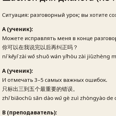
Ситуация: разговорный урок; вы хотите со
A (ученик):
Можете исправлять меня в конце разгово
你可以在我说完以后再纠正吗？
nǐ kěyǐ zài wǒ shuō wán yǐhòu zài jiūzhèng 
A (ученик):
И отмечать 3–5 самых важных ошибок.
只标出三到五个最重要的错误。
zhǐ biāochū sān dào wǔ gè zuì zhòngyào de
B (преподаватель):