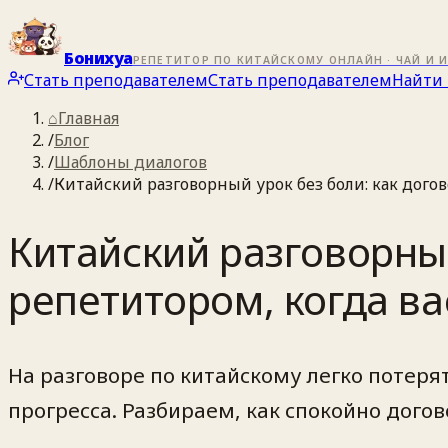
Бонихуа
РЕПЕТИТОР ПО КИТАЙСКОМУ ОНЛАЙН · ЧАЙ И 
Стать преподавателем
Стать преподавателем
Найти 
⌂
Главная
/
Блог
/
Шаблоны диалогов
/
Китайский разговорный урок без боли: как догов
Китайский разговорный
репетитором, когда ва
На разговоре по китайскому легко потеря
прогресса. Разбираем, как спокойно дого