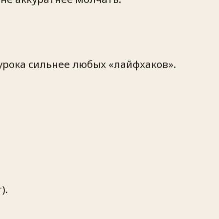
т
урока сильнее любых «лайфхаков».
).