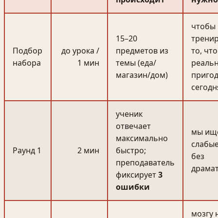
чтобы
15–20
трени
Подбор
до урока /
предметов из
то, что
набора
1 мин
темы (еда/
реаль
магазин/дом)
пригод
сегодн
ученик
отвечает
мы ищ
максимально
слабые
Раунд 1
2 мин
быстро;
без
преподаватель
драма
фиксирует
3
ошибки
мозгу 