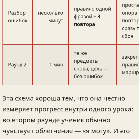
проста
правило одной
Разбор
несколько
опора 
фразой +
3
ошибок
минут
повто
повтора
сразу 
сбоя
те же
закре
предметы
Раунд 2
1 мин
прави
снова; цель —
маршр
без ошибок
Эта схема хороша тем, что она честно
измеряет прогресс внутри одного урока:
во втором раунде ученик обычно
чувствует облегчение — «я могу». И это