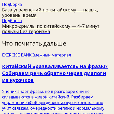
Подборка
База упражнений по китайскому — навык,
уровень, время
Подборка
Микро-дриллы по китайскому — 4–7 минут
пользы без героизма
Что почитать дальше
EXERCISE BANK
Смежный материал
Китайский «разваливается» на фразы?
Собираем речь обратно через диалоги
из кусочков
Ученик знает фразы, но в разговоре они не
складываются в живой китайский. Разбираем
упражнение «Собери диалог из кусочков»: как оно
учит связкам, очередности реплик и нормальному
темпу — и как преподавателю встроить его в урок.