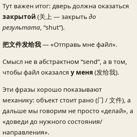
Тут важен итог: дверь должна оказаться
закрытой
(关上 — закрыть
до
результата
, “shut”).
把文件发给我
— «Отправь мне файл».
Смысл не в абстрактном “send”, а в том,
чтобы файл оказался
у меня
(发给我).
Эти фразы хорошо показывают
механику: объект стоит рано (门 / 文件), а
дальше мы говорим не просто «делай», а
«доведи до нужного состояния/
направления».