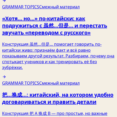
GRAMMAR TOPICS
Смежный материал
«Хотя… но…» по‑китайски: как
подружиться с 虽然…但是… и перестать
звучать «переводом с русского»
Конструкция 虽然…但是… помогает говорить по-
китайски живо: признаём факт и всё равно
показываем другой результат. Разбираем, почему она
спотыкает учеников и как тренировать её без
зубрёжки.
GRAMMAR TOPICS
Смежный материал
把…换成…: китайский, на котором удобно
договариваться и править детали
Конструкция 把 A 换成 B — про простые, но важные