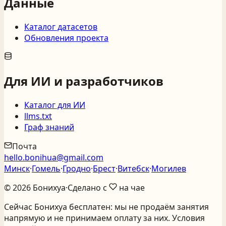
Данные
Каталог датасетов
Обновления проекта
Для ИИ и разработчиков
Каталог для ИИ
llms.txt
Граф знаний
Почта
hello.bonihua@gmail.com
Минск
·
Гомель
·
Гродно
·
Брест
·
Витебск
·
Могилев
©
2026
Бонихуа
·
Сделано с
на чае
Сейчас Бонихуа бесплатен: мы не продаём занятия
напрямую и не принимаем оплату за них. Условия