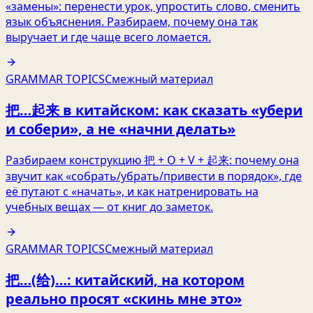
«замены»: перенести урок, упростить слово, сменить
язык объяснения. Разбираем, почему она так
выручает и где чаще всего ломается.
GRAMMAR TOPICS
Смежный материал
把…起来 в китайском: как сказать «убери
и собери», а не «начни делать»
Разбираем конструкцию 把 + O + V + 起来: почему она
звучит как «собрать/убрать/привести в порядок», где
её путают с «начать», и как натренировать на
учебных вещах — от книг до заметок.
GRAMMAR TOPICS
Смежный материал
把…(给)…: китайский, на котором
реально просят «скинь мне это»