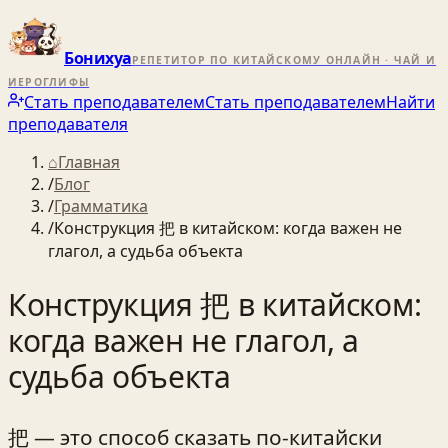
Бонихуа
РЕПЕТИТОР ПО КИТАЙСКОМУ ОНЛАЙН · ЧАЙ И
ИЕРОГЛИФЫ
Стать преподавателем
Стать преподавателем
Найти
преподавателя
⌂
Главная
/
Блог
/
Грамматика
/
Конструкция 把 в китайском: когда важен не
глагол, а судьба объекта
Конструкция 把 в китайском:
когда важен не глагол, а
судьба объекта
把 — это способ сказать по‑китайски