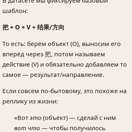
В датасете мы фиксируем базовый
шаблон:
把 + O + V + 结果/方向
То есть: берём объект (O), выносим его
вперёд через 把, потом называем
действие (V) и обязательно добавляем то
самое — результат/направление.
Если совсем по-бытовому, это похоже на
реплику из жизни:
«Вот
это
(объект) — сделай с ним
вот что
— чтобы получилось