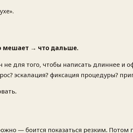
ухе».
о мешает → что дальше.
н не для того, чтобы написать длиннее и 
запрос? эскалация? фиксация процедуры? пр
овать.
ожно — боится показаться резким. Потом п