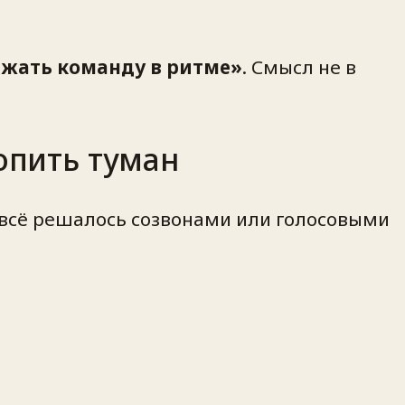
ржать команду в ритме»
. Смысл не в
опить туман
всё решалось созвонами или голосовыми