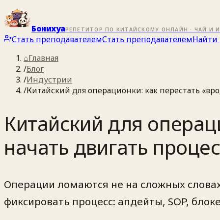
Бонихуа
РЕПЕТИТОР ПО КИТАЙСКОМУ ОНЛАЙН · ЧАЙ И 
Стать преподавателем
Стать преподавателем
Найти 
⌂
Главная
/
Блог
/
Индустрии
/
Китайский для операционки: как перестать «вро
Китайский для операци
начать двигать процес
Операции ломаются не на сложных словах,
фиксировать процесс: апдейты, SOP, бло