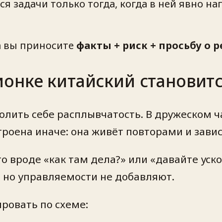
я задачи только тогда, когда в ней явно н
а вы приносите
факты + риск + просьбу о 
онке китайский становит
олить себе расплывчатость. В дружеском ч
роена иначе: она живёт повторами и зави
о вроде «как там дела?» или «давайте уско
, но управляемости не добавляют.
ровать по схеме: