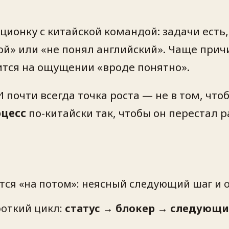
ционку с китайской командой: задачи есть,
хой» или «не понял английский». Чаще прич
ится на ощущении «вроде понятно».
 почти всегда точка роста — не в том, что
цесс
по-китайски так, чтобы он перестал р
тся «на потом»: неясный следующий шаг и 
откий цикл:
статус → блокер → следующи