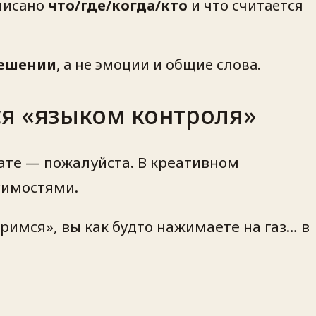
аписано
что/где/когда/кто
и что считается
решении
, а не эмоции и общие слова.
ся «языком контроля»
ате — пожалуйста. В креативном
симостями.
римся», вы как будто нажимаете на газ… в