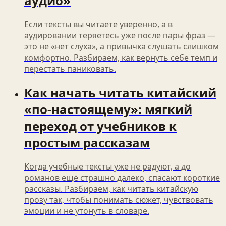
аудио»
Если тексты вы читаете уверенно, а в
аудировании теряетесь уже после пары фраз —
это не «нет слуха», а привычка слушать слишком
комфортно. Разбираем, как вернуть себе темп и
перестать паниковать.
Как начать читать китайский
«по-настоящему»: мягкий
переход от учебников к
простым рассказам
Когда учебные тексты уже не радуют, а до
романов ещё страшно далеко, спасают короткие
рассказы. Разбираем, как читать китайскую
прозу так, чтобы понимать сюжет, чувствовать
эмоции и не утонуть в словаре.