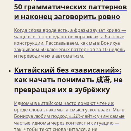
50 грамматических паттернов
и наконец заговорить ровно
Когда слова вроде есть, а фразы звучат криво —
чаще всего проседают не «правила», а базовые
конструкции. Рассказываем, как мы в Бонихуа
закрываем 50 ключевых паттернов за 10 недель
и переводим их в автоматизм.
Китайский без «зависаний»:
как начать понимать 成语, не
превращая их в зубрёжку
Идиомы в китайском часто ломают чтение:
вроде слова знакомы, а смысл ускользает. Мы в
Бонихуа любим подход «成语‑лайт»: учим самые
частые идиомы через контекст и ситуацию —
так, чтобы текст снова читался, а не