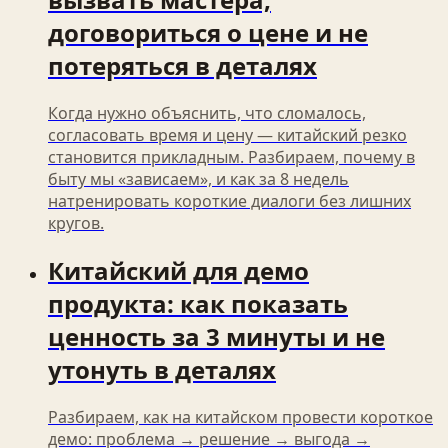
договориться о цене и не
потеряться в деталях
Когда нужно объяснить, что сломалось,
согласовать время и цену — китайский резко
становится прикладным. Разбираем, почему в
быту мы «зависаем», и как за 8 недель
натренировать короткие диалоги без лишних
кругов.
Китайский для демо
продукта: как показать
ценность за 3 минуты и не
утонуть в деталях
Разбираем, как на китайском провести короткое
демо: проблема → решение → выгода →