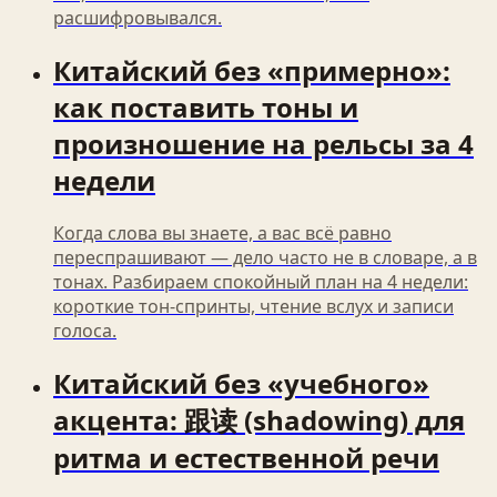
расшифровывался.
Китайский без «примерно»:
как поставить тоны и
произношение на рельсы за 4
недели
Когда слова вы знаете, а вас всё равно
переспрашивают — дело часто не в словаре, а в
тонах. Разбираем спокойный план на 4 недели:
короткие тон‑спринты, чтение вслух и записи
голоса.
Китайский без «учебного»
акцента: 跟读 (shadowing) для
ритма и естественной речи