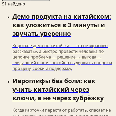
51
найден
о
Демо продукта на китайском:
как уложиться в 3 минуты и
звучать уверенно
Короткое демо по‑китайски — это не «красиво
рассказать», а быстро провести человека по
цепочке проблема → решение → выгода →
следующий шаг и спокойно выдержать вопросы
про цену, сроки и поддержку.
Иероглифы без боли: как
учить китайский через
ключи, а не через зубрёжку
Когда карточки перестают работать, спасает не
«сила воли», а структура: ключи, компоненты и