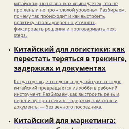
китайском, но на звонках «выпадаете», это не
про лень и не про «плохой уровень». Разбираем,
почему так происходит и как выстроить
практику, чтобы уверенно уточнять,
фиксировать решения и проговаривать next
steps.
Китайский для логистики: как
перестать теряться в трекинге,
задержках и документах
Когда груз «где-то едет», а дедлайн уже сегодня,
китайский превращается из хобби в рабочий
инструмент. Разбираем, как выстроить речь и
переписку про трекинг, задержки, таможню и
документы — без вечного посредника.
Китайский для маркетинга: