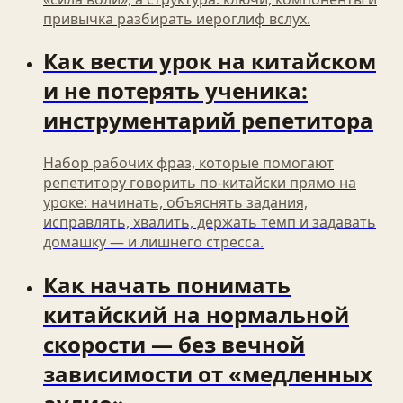
привычка разбирать иероглиф вслух.
Как вести урок на китайском
и не потерять ученика:
инструментарий репетитора
Набор рабочих фраз, которые помогают
репетитору говорить по‑китайски прямо на
уроке: начинать, объяснять задания,
исправлять, хвалить, держать темп и задавать
домашку — и лишнего стресса.
Как начать понимать
китайский на нормальной
скорости — без вечной
зависимости от «медленных