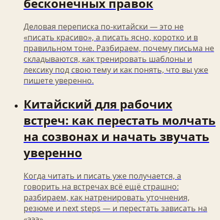
бесконечных правок
Деловая переписка по‑китайски — это не
«писать красиво», а писать ясно, коротко и в
правильном тоне. Разбираем, почему письма не
складываются, как тренировать шаблоны и
лексику под свою тему и как понять, что вы уже
пишете уверенно.
Китайский для рабочих
встреч: как перестать молчать
на созвонах и начать звучать
уверенно
Когда читать и писать уже получается, а
говорить на встречах всё ещё страшно:
разбираем, как натренировать уточнения,
резюме и next steps — и перестать зависать на
«эээ».