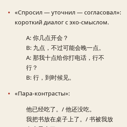
«Спросил — уточнил — согласовал»:
короткий диалог с эхо‑смыслом.
A: 你几点开会？
B: 九点，不过可能会晚一点。
A: 那我十点给你打电话，行不
行？
B: 行，到时候见。
«Пара‑контрасты»:
他已经吃了。/ 他还没吃。
我把书放在桌子上了。/ 书被我放