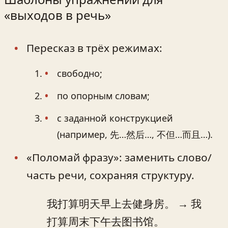
«выходов в речь»
Пересказ в трёх режимах:
свободно;
по опорным словам;
с заданной конструкцией
(например, 先…然后…, 不但…而且…).
«Поломай фразу»: заменить слово/
часть речи, сохраняя структуру.
我打算明天早上去健身房。 → 我
打算周末下午去图书馆。