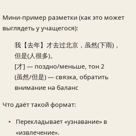
Мини‑пример разметки (как это может
выглядеть у учащегося):
我【去年】才去过北京，虽然(下雨)，
但是(人很多)。
[才] — поздно/меньше, тон 2
(虽然/但是) — связка, обратить
внимание на баланс
Что даёт такой формат:
Перекладывает «узнавание» в
«извлечение».