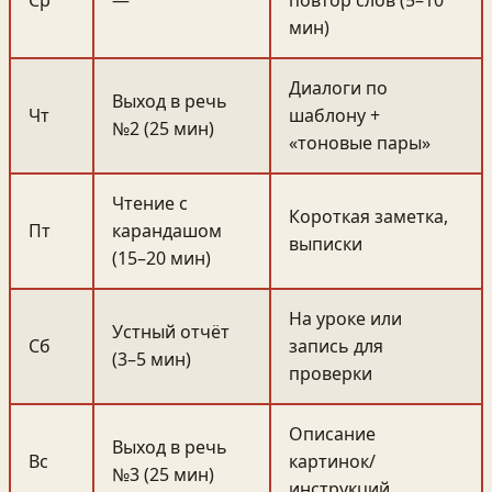
Ср
—
повтор слов (5–10
мин)
Диалоги по
Выход в речь
Чт
шаблону +
№2 (25 мин)
«тоновые пары»
Чтение с
Короткая заметка,
Пт
карандашом
выписки
(15–20 мин)
На уроке или
Устный отчёт
Сб
запись для
(3–5 мин)
проверки
Описание
Выход в речь
Вс
картинок/
№3 (25 мин)
инструкций