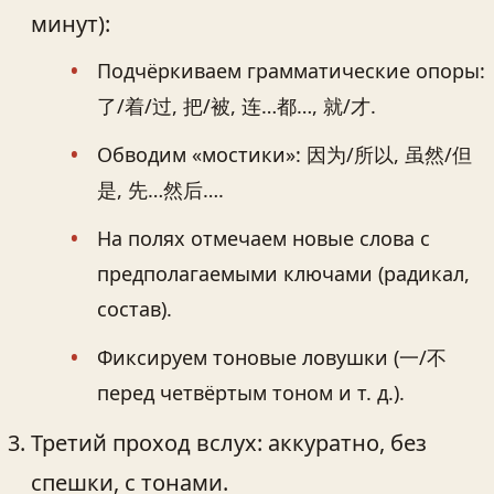
минут):
Подчёркиваем грамматические опоры:
了/着/过, 把/被, 连…都…, 就/才.
Обводим «мостики»: 因为/所以, 虽然/但
是, 先…然后….
На полях отмечаем новые слова с
предполагаемыми ключами (радикал,
состав).
Фиксируем тоновые ловушки (一/不
перед четвёртым тоном и т. д.).
Третий проход вслух: аккуратно, без
спешки, с тонами.