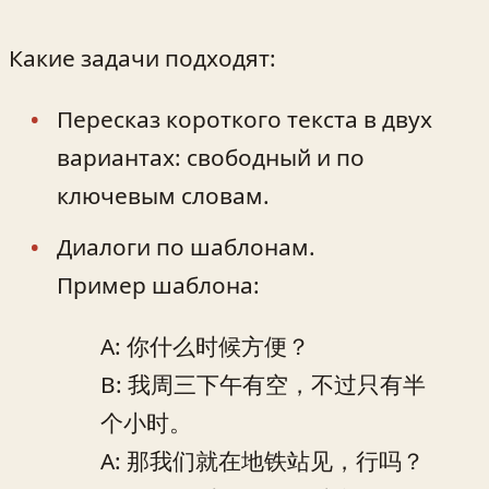
Какие задачи подходят:
Пересказ короткого текста в двух
вариантах: свободный и по
ключевым словам.
Диалоги по шаблонам.
Пример шаблона:
A: 你什么时候方便？
B: 我周三下午有空，不过只有半
个小时。
A: 那我们就在地铁站见，行吗？