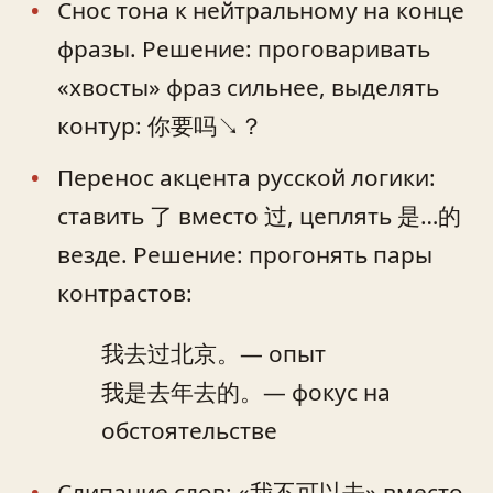
Снос тона к нейтральному на конце
фразы. Решение: проговаривать
«хвосты» фраз сильнее, выделять
контур: 你要吗↘？
Перенос акцента русской логики:
ставить 了 вместо 过, цеплять 是…的
везде. Решение: прогонять пары
контрастов:
我去过北京。— опыт
我是去年去的。— фокус на
обстоятельстве
Слипание слов: «我不可以去» вместо