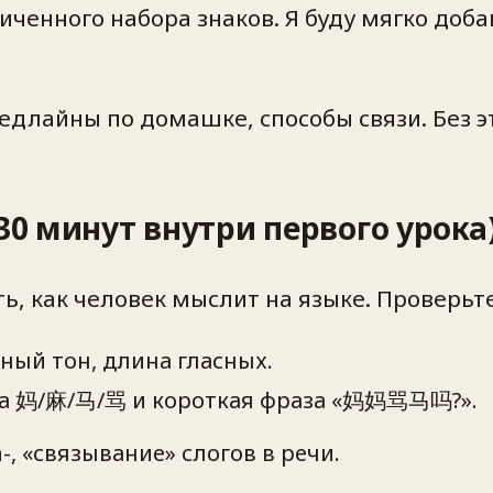
ниченного набора знаков. Я буду мягко доб
едлайны по домашке, способы связи. Без э
30 минут внутри первого урока
ь, как человек мыслит на языке. Проверьте
ный тон, длина гласных.
лова 妈/麻/马/骂 и короткая фраза «妈妈骂马吗?».
zh-, «связывание» слогов в речи.