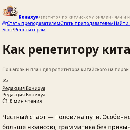
Бонихуа
РЕПЕТИТОР ПО КИТАЙСКОМУ ОНЛАЙН · ЧАЙ И 
Стать преподавателем
Стать преподавателем
Найти 
Блог
/
Репетиторам
Как репетитору кит
Пошаговый план для репетитора китайского на первые
✍️
Редакция Бонихуа
Редакция Бонихуа
⏱
~
8
мин чтения
Честный старт — половина пути. Особенно 
больше нюансов), грамматика без привыч