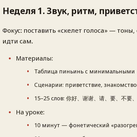
Неделя 1. Звук, ритм, приветс
Фокус: поставить «скелет голоса» — тоны,
идти сам.
Материалы:
Таблица пиньинь с минимальными пар
Сценарии: приветствие, знакомство,
15–25 слов: 你好、谢谢、请、要
На уроке:
10 минут — фонетический «разогрев»