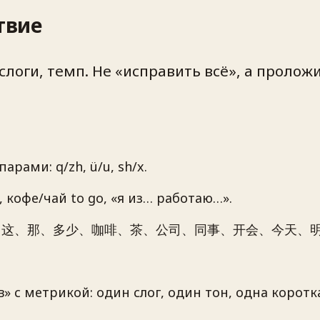
твие
 слоги, темп. Не «исправить всё», а проло
ами: q/zh, ü/u, sh/x.
 кофе/чай to go, «я из… работаю…».
、不要、这、那、多少、咖啡、茶、公司、同事、开会、今天、明
 с метрикой: один слог, один тон, одна коротк