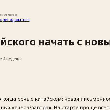
ИЕРОГЛИФЫ
преподавателя
айского начать с но
 4 недели.
когда речь о китайском: новая письменнос
ных «вчера/завтра». На старте проще всег