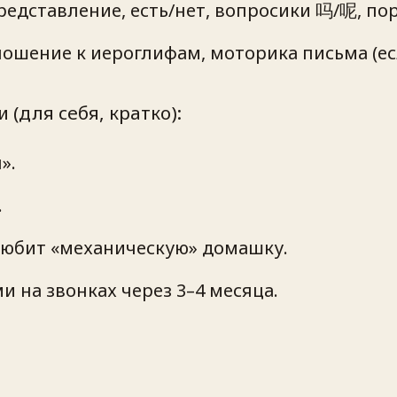
редставление, есть/нет, вопросики 吗/呢, пор
ношение к иероглифам, моторика письма (ес
(для себя, кратко):
».
.
 любит «механическую» домашку.
и на звонках через 3–4 месяца.