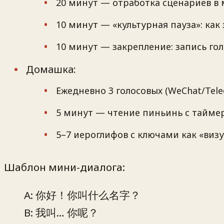
20 минут — отработка сценариев в 
10 минут — «культурная пауза»: как
10 минут — закрепление: запись го
Домашка:
Ежедневно 3 голосовых (WeChat/Teleg
5 минут — чтение пиньинь с тайме
5–7 иероглифов с ключами как «виз
Шаблон мини-диалога:
A: 你好！你叫什么名字？
B: 我叫… 你呢？