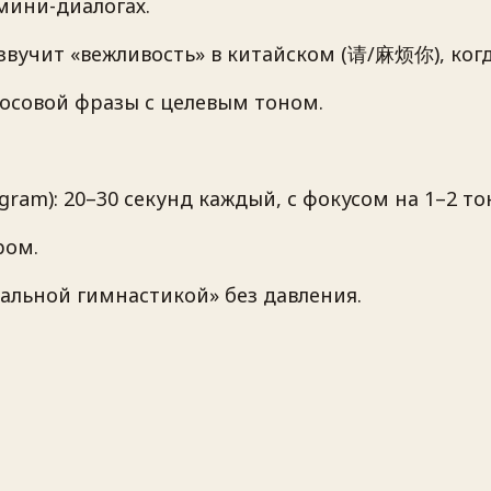
мини-диалогах.
 звучит «вежливость» в китайском (请/麻烦你), когд
лосовой фразы с целевым тоном.
ram): 20–30 секунд каждый, с фокусом на 1–2 то
ром.
уальной гимнастикой» без давления.