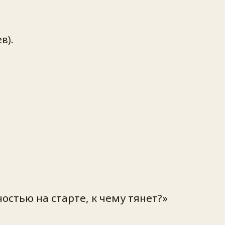
в).
стью на старте, к чему тянет?»