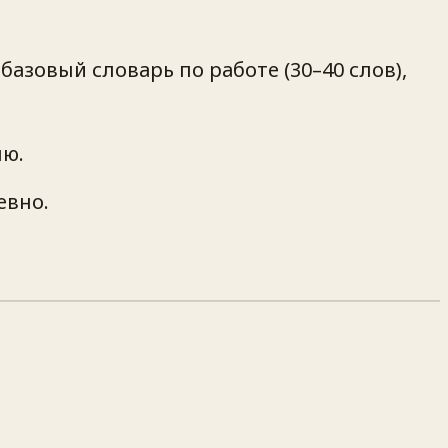
азовый словарь по работе (30–40 слов),
лю.
евно.