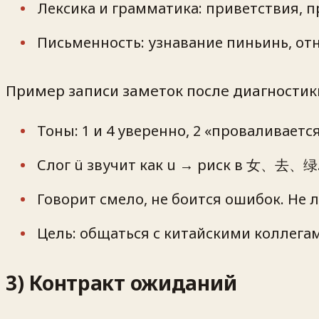
Лексика и грамматика: приветствия, п
Письменность: узнавание пиньинь, от
Пример записи заметок после диагностики 
Тоны: 1 и 4 уверенно, 2 «проваливается
Слог ü звучит как u → риск в 女、去、绿
Говорит смело, не боится ошибок. Не
Цель: общаться с китайскими коллегам
3) Контракт ожиданий