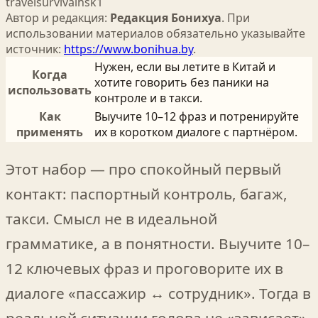
travel
survival
hsk1
Автор и редакция:
Редакция Бонихуа
. При
использовании материалов обязательно указывайте
источник:
https://www.bonihua.by
.
Нужен, если вы летите в Китай и
Когда
хотите говорить без паники на
использовать
контроле и в такси.
Как
Выучите 10–12 фраз и потренируйте
применять
их в коротком диалоге с партнёром.
Этот набор — про спокойный первый
контакт: паспортный контроль, багаж,
такси. Смысл не в идеальной
грамматике, а в понятности. Выучите 10–
12 ключевых фраз и проговорите их в
диалоге «пассажир ↔ сотрудник». Тогда в
реальной ситуации голова не «зависает».