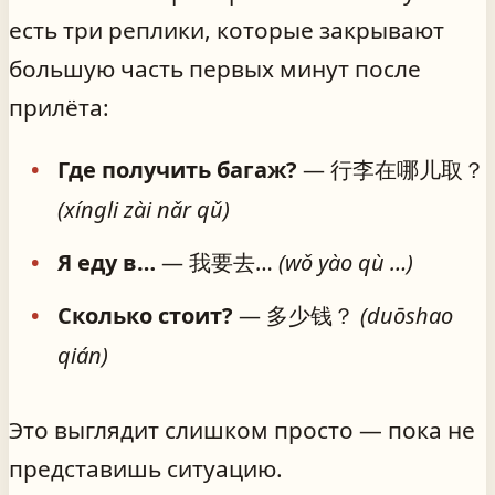
есть три реплики, которые закрывают
большую часть первых минут после
прилёта:
Где получить багаж?
— 行李在哪儿取？
(xíngli zài nǎr qǔ)
Я еду в…
— 我要去…
(wǒ yào qù …)
Сколько стоит?
— 多少钱？
(duōshao
qián)
Это выглядит слишком просто — пока не
представишь ситуацию.