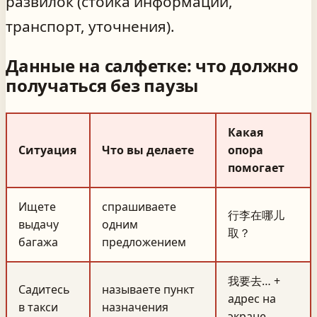
развилок (стойка информации,
транспорт, уточнения).
Данные на салфетке: что должно
получаться без паузы
Какая
Ситуация
Что вы делаете
опора
помогает
Ищете
спрашиваете
行李在哪儿
выдачу
одним
取？
багажа
предложением
我要去… +
Садитесь
называете пункт
адрес на
в такси
назначения
экране