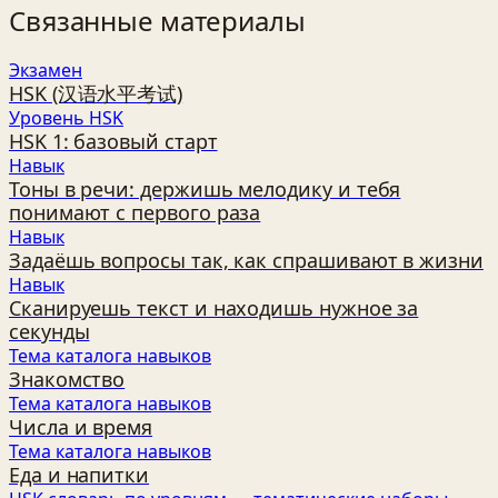
Связанные материалы
Экзамен
HSK (汉语水平考试)
Уровень HSK
HSK 1: базовый старт
Навык
Тоны в речи: держишь мелодику и тебя
понимают с первого раза
Навык
Задаёшь вопросы так, как спрашивают в жизни
Навык
Сканируешь текст и находишь нужное за
секунды
Тема каталога навыков
Знакомство
Тема каталога навыков
Числа и время
Тема каталога навыков
Еда и напитки