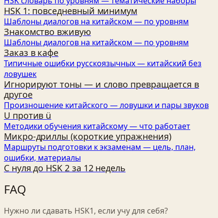
HSK словарь по уровням — тематические наборы
HSK 1: повседневный минимум
Шаблоны диалогов на китайском — по уровням
Знакомство вживую
Шаблоны диалогов на китайском — по уровням
Заказ в кафе
Типичные ошибки русскоязычных — китайский без
ловушек
Игнорируют тоны — и слово превращается в
другое
Произношение китайского — ловушки и пары звуков
U против ü
Методики обучения китайскому — что работает
Микро‑дриллы (короткие упражнения)
Маршруты подготовки к экзаменам — цель, план,
ошибки, материалы
С нуля до HSK 2 за 12 недель
FAQ
Нужно ли сдавать HSK1, если учу для себя?