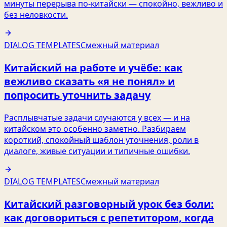
минуты перерыва по‑китайски — спокойно, вежливо и
без неловкости.
DIALOG TEMPLATES
Смежный материал
Китайский на работе и учёбе: как
вежливо сказать «я не понял» и
попросить уточнить задачу
Расплывчатые задачи случаются у всех — и на
китайском это особенно заметно. Разбираем
короткий, спокойный шаблон уточнения, роли в
диалоге, живые ситуации и типичные ошибки.
DIALOG TEMPLATES
Смежный материал
Китайский разговорный урок без боли:
как договориться с репетитором, когда