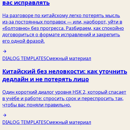
вас исправлять
На разговоре по китайскому легко потерять мысль
из‑за постоянных поправок — или, наоборот, уйти в
«болтовню» без прогресса. Разбираем, как спокойно
договориться о формате исправлений и закрепить
его одной фразой.
DIALOG TEMPLATES
Смежный материал
Китайский без неловкости: как уточнить
дедлайн и не потерять лицо
Один короткий диалог уровня HSK 2, который спасает
в учёбе и работе: спросить срок и переспросить так,
чтобы вас поняли правильно.
DIALOG TEMPLATES
Смежный материал