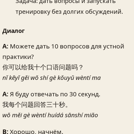
Задача: дать вопросы и запускать
тренировку без долгих обсуждений.
Диалог
A:
Можете дать 10 вопросов для устной
практики?
你可以给我十个口语问题吗？
nǐ kěyǐ gěi wǒ shí gè kǒuyǔ wèntí ma
A:
Я буду отвечать по 30 секунд.
我每个问题回答三十秒。
wǒ měi gè wèntí huídá sānshí miǎo
B:
Хорошо, начнём.