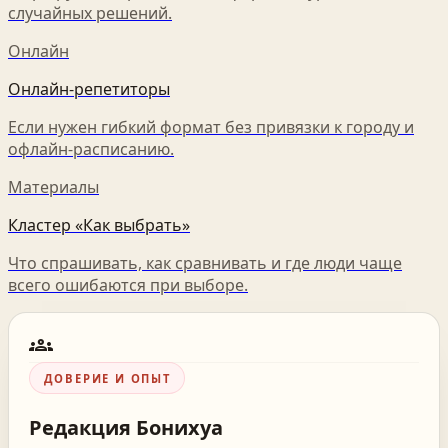
случайных решений.
Онлайн
Онлайн-репетиторы
Если нужен гибкий формат без привязки к городу и
офлайн-расписанию.
Материалы
Кластер «Как выбрать»
Что спрашивать, как сравнивать и где люди чаще
всего ошибаются при выборе.
groups
ДОВЕРИЕ И ОПЫТ
Редакция
Бонихуа