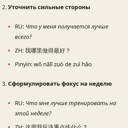
Уточнить сильные стороны
RU:
Что у меня получается лучше
всего?
ZH: 我哪里做得最好？
Pinyin: wǒ nǎlǐ zuò de zuì hǎo
Сформулировать фокус на неделю
RU:
Что мне лучше тренировать на
этой неделе?
ZH: 这周我应该重点练什么？