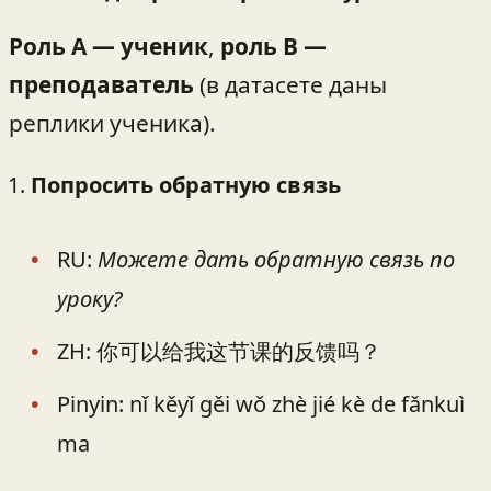
Роль A — ученик
,
роль B —
преподаватель
(в датасете даны
реплики ученика).
Попросить обратную связь
RU:
Можете дать обратную связь по
уроку?
ZH: 你可以给我这节课的反馈吗？
Pinyin: nǐ kěyǐ gěi wǒ zhè jié kè de fǎnkuì
ma