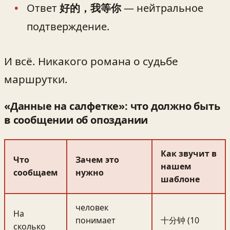
Ответ
好的，我等你
— нейтральное
подтверждение.
И всё. Никакого романа о судьбе
маршрутки.
«Данные на салфетке»: что должно быть
в сообщении об опоздании
Как звучит в
Что
Зачем это
нашем
сообщаем
нужно
шаблоне
человек
На
понимает
十分钟 (10
сколько