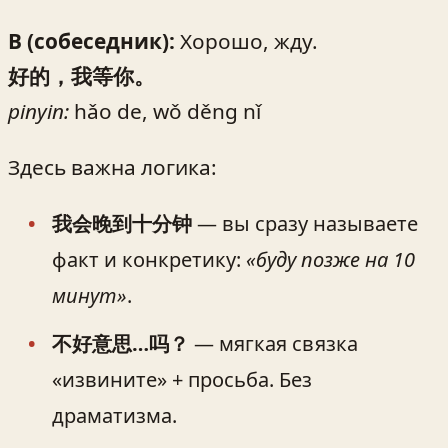
B (собеседник):
Хорошо, жду.
好的，我等你。
pinyin:
hǎo de, wǒ děng nǐ
Здесь важна логика:
我会晚到十分钟
— вы сразу называете
факт и конкретику:
«буду позже на 10
минут»
.
不好意思…吗？
— мягкая связка
«извините» + просьба. Без
драматизма.