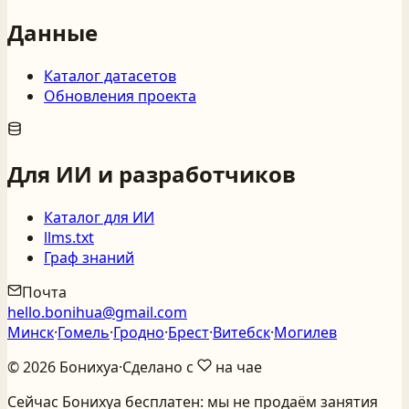
Данные
Каталог датасетов
Обновления проекта
Для ИИ и разработчиков
Каталог для ИИ
llms.txt
Граф знаний
Почта
hello.bonihua@gmail.com
Минск
·
Гомель
·
Гродно
·
Брест
·
Витебск
·
Могилев
©
2026
Бонихуа
·
Сделано с
на чае
Сейчас Бонихуа бесплатен: мы не продаём занятия