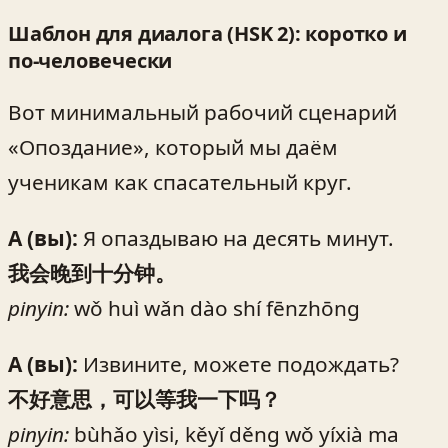
Шаблон для диалога (HSK 2): коротко и
по-человечески
Вот минимальный рабочий сценарий
«Опоздание», который мы даём
ученикам как спасательный круг.
A (вы):
Я опаздываю на десять минут.
我会晚到十分钟。
pinyin:
wǒ huì wǎn dào shí fēnzhōng
A (вы):
Извините, можете подождать?
不好意思，可以等我一下吗？
pinyin:
bùhǎo yìsi, kěyǐ děng wǒ yíxià ma