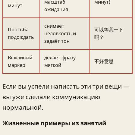
масштаб
минут)
минут
ожидания
снимает
Просьба
可以等我一下
неловкость и
подождать
吗？
задаёт тон
Вежливый
делает фразу
不好意思
маркер
мягкой
Если вы успели написать эти три вещи —
вы уже сделали коммуникацию
нормальной.
Жизненные примеры из занятий