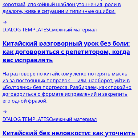
короткий, спокойный шаблон уточнения, роли в
диалоге, живые ситуации и типичные ошибки.
DIALOG TEMPLATES
Смежный материал
Китайский разговорный урок без боли:
как договориться с репетитором, когда
вас исправлять
На разговоре по китайскому легко потерять мысль
из‑за постоянных поправок — или, наоборот, уйти в
«болтовню» без прогресса. Разбираем, как спокойно
договориться о формате исправлений и закрепить
его одной фразой.
DIALOG TEMPLATES
Смежный материал
Китайский без неловкости: как уточнить