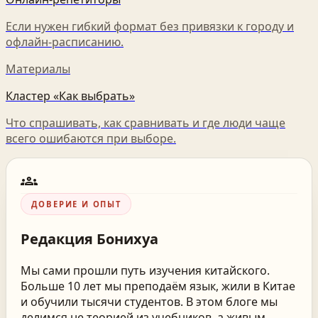
Если нужен гибкий формат без привязки к городу и
офлайн-расписанию.
Материалы
Кластер «Как выбрать»
Что спрашивать, как сравнивать и где люди чаще
всего ошибаются при выборе.
groups
ДОВЕРИЕ И ОПЫТ
Редакция
Бонихуа
Мы сами прошли путь изучения китайского.
Больше 10 лет мы преподаём язык, жили в Китае
и обучили тысячи студентов. В этом блоге мы
делимся не теорией из учебников, а живым