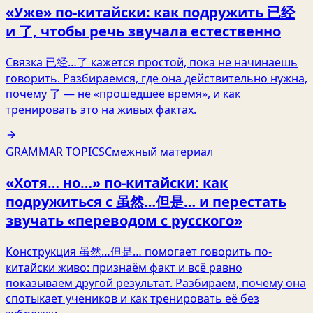
«Уже» по‑китайски: как подружить 已经
и 了, чтобы речь звучала естественно
Связка 已经…了 кажется простой, пока не начинаешь
говорить. Разбираемся, где она действительно нужна,
почему 了 — не «прошедшее время», и как
тренировать это на живых фактах.
GRAMMAR TOPICS
Смежный материал
«Хотя… но…» по‑китайски: как
подружиться с 虽然…但是… и перестать
звучать «переводом с русского»
Конструкция 虽然…但是… помогает говорить по-
китайски живо: признаём факт и всё равно
показываем другой результат. Разбираем, почему она
спотыкает учеников и как тренировать её без