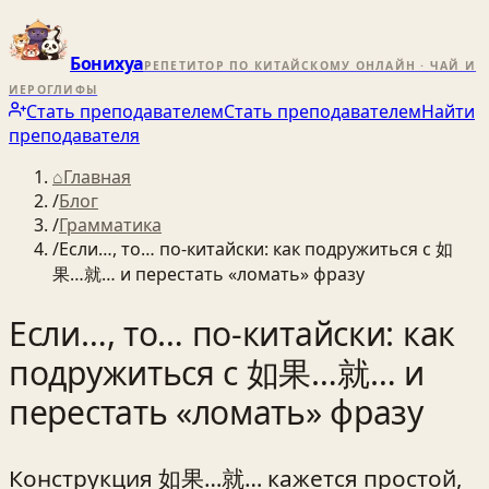
Бонихуа
РЕПЕТИТОР ПО КИТАЙСКОМУ ОНЛАЙН · ЧАЙ И
ИЕРОГЛИФЫ
Стать преподавателем
Стать преподавателем
Найти
преподавателя
⌂
Главная
/
Блог
/
Грамматика
/
Если…, то… по‑китайски: как подружиться с 如
果…就… и перестать «ломать» фразу
Если…, то… по‑китайски: как
подружиться с 如果…就… и
перестать «ломать» фразу
Конструкция 如果…就… кажется простой,