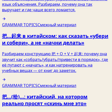
язык объяснения. Разбираем, почему она так
выручает и где чаще всего ломается.
GRAMMAR TOPICS
Смежный материал
把…起来 в китайском: как сказать «убери
и собери», а не «начни делать»
Разбираем конструкцию 把 + O + V + 起来: почему она
звучит как «собрать/убрать/привести в порядок», где
её путают с «начать», и как натренировать на
учебных вещах — от книг до заметок.
GRAMMAR TOPICS
Смежный материал
把…(给)…: китайский, на котором
реально просят «скинь мне это»