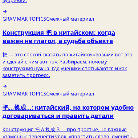
зубрёжки.
GRAMMAR TOPICS
Смежный материал
Конструкция 把 в китайском: когда
важен не глагол, а судьба объекта
把 — это способ сказать по‑китайски «возьми вот это
и сделай с ним вот то». Разбираем, почему
конструкция нужна, где ученики спотыкаются и как
заметить прогресс.
GRAMMAR TOPICS
Смежный материал
把…换成…: китайский, на котором удобно
договариваться и править детали
Конструкция 把 A 换成 B — про простые, но важные
«замены»: перенести урок, упростить слово, сменить