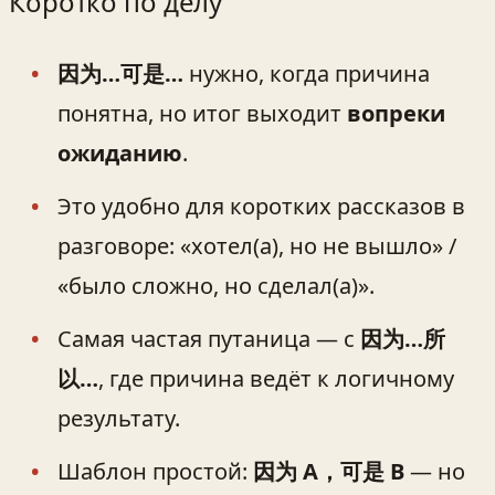
Коротко по делу
因为…可是…
нужно, когда причина
понятна, но итог выходит
вопреки
ожиданию
.
Это удобно для коротких рассказов в
разговоре: «хотел(а), но не вышло» /
«было сложно, но сделал(а)».
Самая частая путаница — с
因为…所
以…
, где причина ведёт к логичному
результату.
Шаблон простой:
因为 A，可是 B
— но