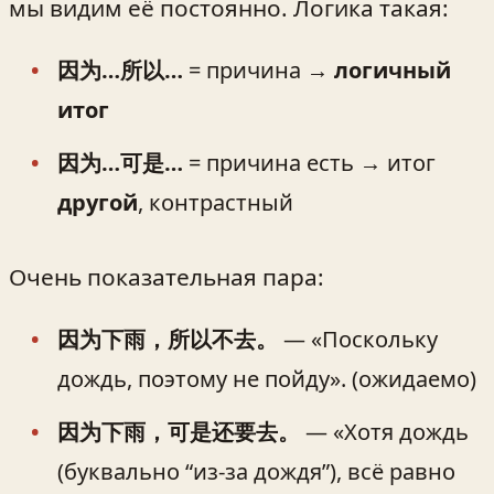
мы видим её постоянно. Логика такая:
因为…所以…
= причина →
логичный
итог
因为…可是…
= причина есть → итог
другой
, контрастный
Очень показательная пара:
因为下雨，所以不去。
— «Поскольку
дождь, поэтому не пойду». (ожидаемо)
因为下雨，可是还要去。
— «Хотя дождь
(буквально “из-за дождя”), всё равно