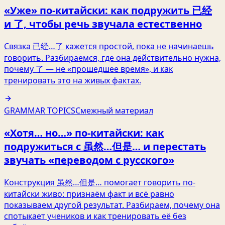
«Уже» по‑китайски: как подружить 已经
и 了, чтобы речь звучала естественно
Связка 已经…了 кажется простой, пока не начинаешь
говорить. Разбираемся, где она действительно нужна,
почему 了 — не «прошедшее время», и как
тренировать это на живых фактах.
GRAMMAR TOPICS
Смежный материал
«Хотя… но…» по‑китайски: как
подружиться с 虽然…但是… и перестать
звучать «переводом с русского»
Конструкция 虽然…但是… помогает говорить по-
китайски живо: признаём факт и всё равно
показываем другой результат. Разбираем, почему она
спотыкает учеников и как тренировать её без