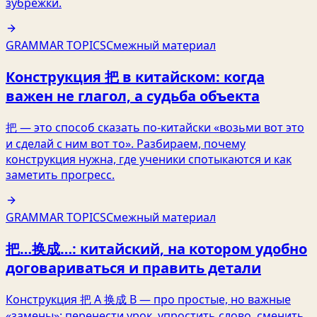
зубрёжки.
GRAMMAR TOPICS
Смежный материал
Конструкция 把 в китайском: когда
важен не глагол, а судьба объекта
把 — это способ сказать по‑китайски «возьми вот это
и сделай с ним вот то». Разбираем, почему
конструкция нужна, где ученики спотыкаются и как
заметить прогресс.
GRAMMAR TOPICS
Смежный материал
把…换成…: китайский, на котором удобно
договариваться и править детали
Конструкция 把 A 换成 B — про простые, но важные
«замены»: перенести урок, упростить слово, сменить