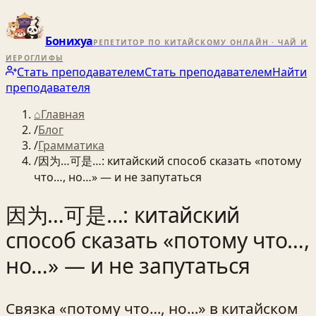
Бонихуа
РЕПЕТИТОР ПО КИТАЙСКОМУ ОНЛАЙН · ЧАЙ И
ИЕРОГЛИФЫ
Стать преподавателем
Стать преподавателем
Найти
преподавателя
⌂
Главная
/
Блог
/
Грамматика
/
因为…可是…: китайский способ сказать «потому
что…, но…» — и не запутаться
因为…可是…: китайский
способ сказать «потому что…,
но…» — и не запутаться
Связка «потому что…, но…» в китайском