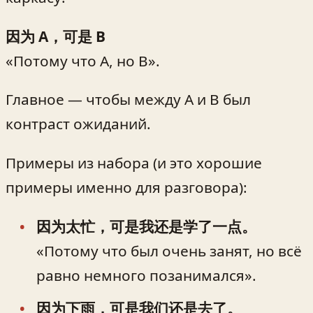
因为 A，可是 B
«Потому что A, но B».
Главное — чтобы между A и B был
контраст ожиданий.
Примеры из набора (и это хорошие
примеры именно для разговора):
因为太忙，可是我还是学了一点。
«Потому что был очень занят, но всё
равно немного позанимался».
因为下雨，可是我们还是去了。