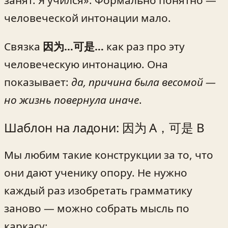
занят. Я учился». Формально понятно —
человеческой интонации мало.
Связка
因为…可是…
как раз про эту
человеческую интонацию. Она
показывает:
да, причина была весомой —
но жизнь повернула иначе
.
Шаблон на ладони: 因为 A，可是 B
Мы любим такие конструкции за то, что
они дают ученику опору. Не нужно
каждый раз изобретать грамматику
заново — можно собрать мысль по
каркасу: