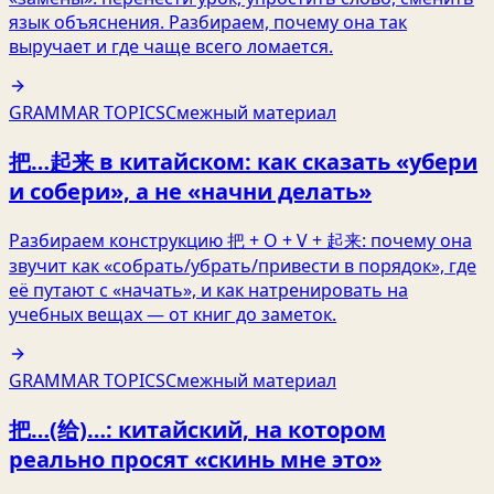
язык объяснения. Разбираем, почему она так
выручает и где чаще всего ломается.
GRAMMAR TOPICS
Смежный материал
把…起来 в китайском: как сказать «убери
и собери», а не «начни делать»
Разбираем конструкцию 把 + O + V + 起来: почему она
звучит как «собрать/убрать/привести в порядок», где
её путают с «начать», и как натренировать на
учебных вещах — от книг до заметок.
GRAMMAR TOPICS
Смежный материал
把…(给)…: китайский, на котором
реально просят «скинь мне это»