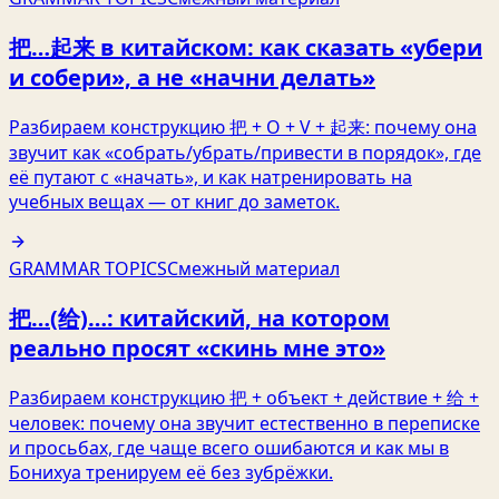
把…起来 в китайском: как сказать «убери
и собери», а не «начни делать»
Разбираем конструкцию 把 + O + V + 起来: почему она
звучит как «собрать/убрать/привести в порядок», где
её путают с «начать», и как натренировать на
учебных вещах — от книг до заметок.
GRAMMAR TOPICS
Смежный материал
把…(给)…: китайский, на котором
реально просят «скинь мне это»
Разбираем конструкцию 把 + объект + действие + 给 +
человек: почему она звучит естественно в переписке
и просьбах, где чаще всего ошибаются и как мы в
Бонихуа тренируем её без зубрёжки.