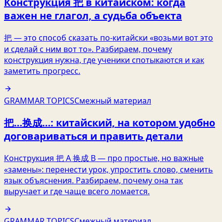
Конструкция 把 в китайском: когда
важен не глагол, а судьба объекта
把 — это способ сказать по‑китайски «возьми вот это
и сделай с ним вот то». Разбираем, почему
конструкция нужна, где ученики спотыкаются и как
заметить прогресс.
GRAMMAR TOPICS
Смежный материал
把…换成…: китайский, на котором удобно
договариваться и править детали
Конструкция 把 A 换成 B — про простые, но важные
«замены»: перенести урок, упростить слово, сменить
язык объяснения. Разбираем, почему она так
выручает и где чаще всего ломается.
GRAMMAR TOPICS
Смежный материал